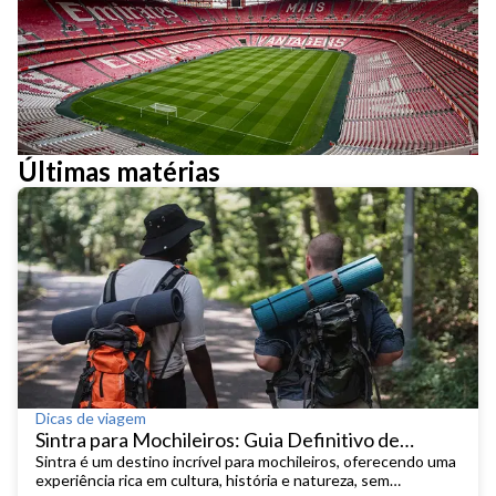
Últimas matérias
Dicas de viagem
Sintra para Mochileiros: Guia Definitivo de
Viagem Económica
Sintra é um destino incrível para mochileiros, oferecendo uma
experiência rica em cultura, história e natureza, sem