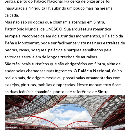
Sintra, perto do Palácio Nacional. Há cerca de onze anos foi
inaugurada a “Piriquita II”, subindo um pouco mais na mesma
calçada.
Mas não são só doces que chamam a atenção em Sintra,
Patrimônio Mundial da UNESCO. Sua arquitetura romântica
europeia, reconhecida em dois grandes monumentos, o Palácio da
Peña e Montserrat, pode ser facilmente vista nas ruas estreitas de
pedras, casas, bosques, palácios e parques espalhados pela
tortuosa serra, além de longos trechos de muralhas.
São três locais turísticos que são obrigatórios em Sintra, além de
andar pelas charmosas ruas íngremes. O
Palácio Nacional
, único
real do país, de origem medieval, possui salas ornamentadas com
azulejos, pinturas, mobílias e tapeçarias. Neste monumento ficam
as duas icônicas chaminés, pontos de referência de Sintra.