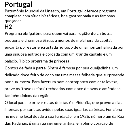
Portugal
Patrimônio Mundial da Unesco, em Portugal, oferece programa
completo com sítios históricos, boa gastronomia e as famosas
queijadas
H2
Programa obrigatório para quem vai para
região de Lisboa
, a
pequena e charmosa Sintra, a menos de meia hora da capital,
encanta por estar encrustada no topo de uma montanha ligada por
uma sinuosa estrada e coroada com um grande castelo e um
palácio. Típico programa de princesa!
Contos de fada à parte, Sintra é famosa por sua queijadinha, um
delicado doce feito de coco em uma massa folhada que surpreende
por sua leveza. Para fazer um bom contraponto com esta leveza,
prove os ‘travesseiros’ recheados com doce de ovos e amêndoas,
também típicos da região.
O local para se provar estas delícias é o Piriquita, que provoca filas
imensas por turistas ávidos pelas suas iguarias calóricas. Funciona
no mesmo local desde a sua fundação, em 1926: número um da Rua
das Padarias. É uma rua íngreme, antiga, em pleno coração de