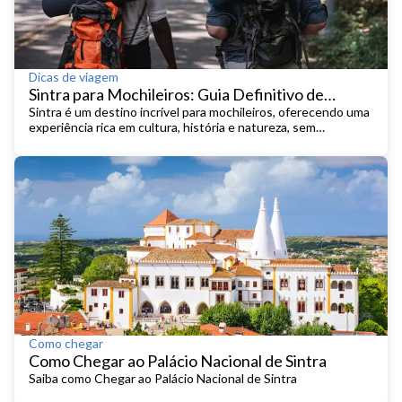
Dicas de viagem
Sintra para Mochileiros: Guia Definitivo de
Viagem Económica
Sintra é um destino incrível para mochileiros, oferecendo uma
experiência rica em cultura, história e natureza, sem
necessidade de gastar muito.
Como chegar
Como Chegar ao Palácio Nacional de Sintra
Saiba como Chegar ao Palácio Nacional de Sintra